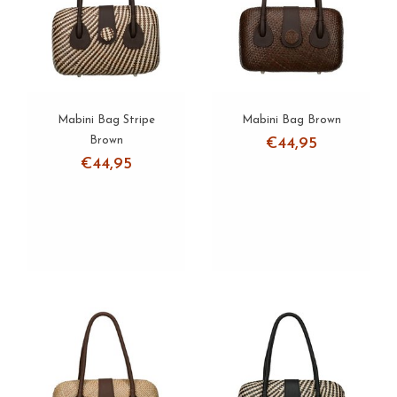
Clutches
Colliers
Armbanden
Mabini Bag Stripe
Mabini Bag Brown
Brown
€44,95
Oorbellen
€44,95
Sets
Over ons
Verzending
Zakelijke klanten