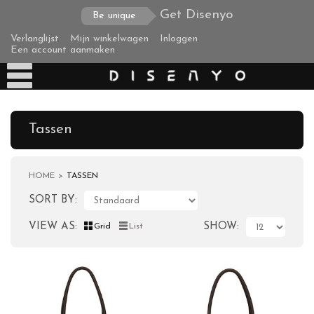
Get Disenyo
Be unique
Verlanglijst
Mijn winkelwagen
Inloggen
Een account aanmaken
Tassen
HOME
TASSEN
Producten
SORT BY
Tassen
VIEW AS
SHOW
Grid
List
Tassen Banana
Tassen Palm
Tassen Grass