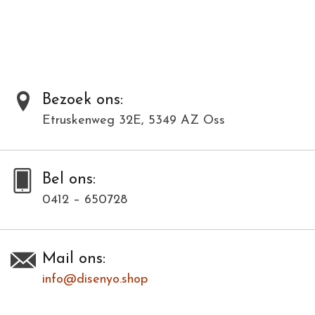
en voor velen de zekerheid van een menswaardig bestaan.
Al onze producten zijn met de hand gemaakt van natuurlijke
materialen en kunnen daardoor varieëren in kleur en structuur.
Toevoegen om te vergelijken
/
Afdrukken
Bezoek ons:
Etruskenweg 32E, 5349 AZ Oss
Bel ons:
0412 – 650728
Mail ons:
info@disenyo.shop