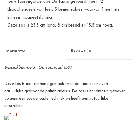
jouw tassengarderobe.De tas is gevoerd, heeft 2
draaghengsels van leer, 3 binnenzakjes waarvan 1 met rits
en een magneetsluiting.
Deze tas is 23,5 cm lang, 8 cm breed en 15,5 cm hoog....
Informatie
Reviews
(0)
Beschikbaarheid:
Op voorraad
(30)
Deze tas is met de hand gemaakt van de fijne vezels van
natuurlijke gedroogde palmbladeren. De tas is handmatig gewoven
volgens een eeuwenoude techniek en heeft een natuurlijke
uitstraling.
Deze palmbladeren zijn een goede bron van inkomsten voor de
kleinschalige telers op de Filipijnen. Voor een arm land als de
Filipijnen betekent dit een flinke stimulans voor de werkgelegenheid