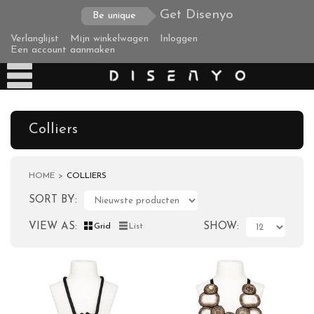
Get Disenyo
Be unique
Verlanglijst
Mijn winkelwagen
Inloggen
Een account aanmaken
Colliers
HOME
COLLIERS
Producten
SORT BY
Tassen
VIEW AS
SHOW
Grid
List
Clutches
Colliers
Bedelketting