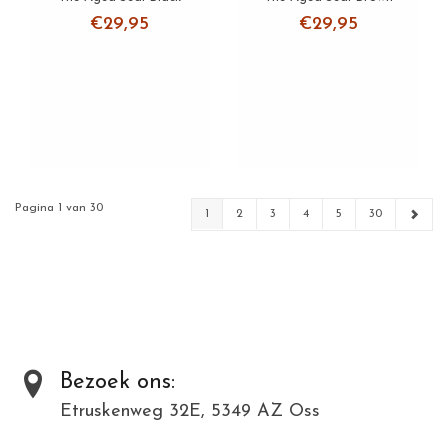
€29,95
€29,95
Pagina 1 van 30
1
2
3
4
5
30
Bezoek ons:
Etruskenweg 32E, 5349 AZ Oss