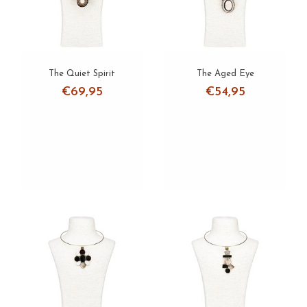
Oorbellen
Sets
The Quiet Spirit
The Aged Eye
€69,95
€54,95
Over ons
Verzending
Zakelijke klanten