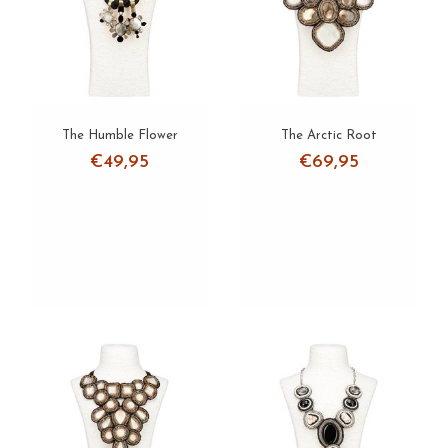
Choker
Collier Wood
Collier Mother of Pearl
The Humble Flower
The Arctic Root
€49,95
€69,95
Collier Pendant
Collier Beads
Medaillon
Collier Pearls
Schakelketting
Statement collier
Armbanden