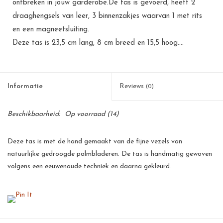
ontbreken in jouw garderobe.De tas is gevoerd, heeft 2
draaghengsels van leer, 3 binnenzakjes waarvan 1 met rits
en een magneetsluiting.
Deze tas is 23,5 cm lang, 8 cm breed en 15,5 hoog....
Informatie
Reviews
(0)
Beschikbaarheid:
Op voorraad
(14)
Deze tas is met de hand gemaakt van de fijne vezels van
natuurlijke gedroogde palmbladeren. De tas is handmatig gewoven
volgens een eeuwenoude techniek en daarna gekleurd.
Deze palmbladeren zijn een goede bron van inkomsten voor de
kleinschalige telers op de Filipijnen. Voor een arm land als de
Filipijnen betekent dit een flinke stimulans voor de werkgelegenheid
en voor velen de zekerheid van een menswaardig bestaan.