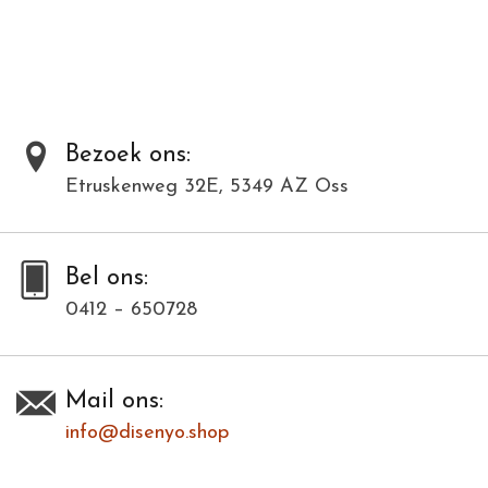
Al onze producten zijn met de hand gemaakt van natuurlijke
materialen en kunnen daardoor varieëren in kleur en structuur.
Toevoegen om te vergelijken
/
Afdrukken
Bezoek ons:
Etruskenweg 32E, 5349 AZ Oss
Bel ons:
0412 – 650728
Mail ons:
info@disenyo.shop