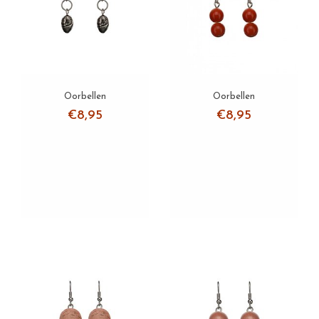
Oorbellen
Oorbel Wood
Oorbel Mother of Pearl
Oorbellen
Oorbellen
€8,95
€8,95
Sets
Over ons
Verzending
Zakelijke klanten