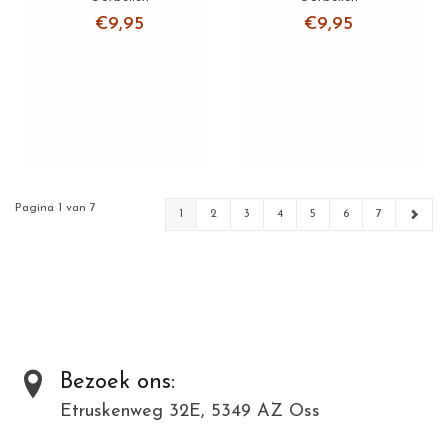
€9,95
€9,95
Pagina 1 van 7
1
2
3
4
5
6
7
Bezoek ons:
Etruskenweg 32E, 5349 AZ Oss