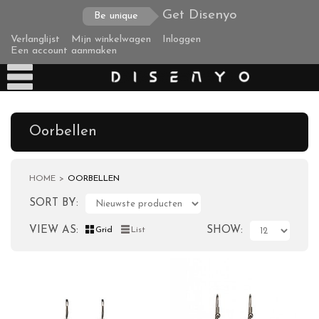
Get Disenyo
Be unique
Verlanglijst
Mijn winkelwagen
Inloggen
Een account aanmaken
Oorbellen
HOME
OORBELLEN
Producten
SORT BY
Tassen
VIEW AS
SHOW
Grid
List
Clutches
Colliers
Armbanden