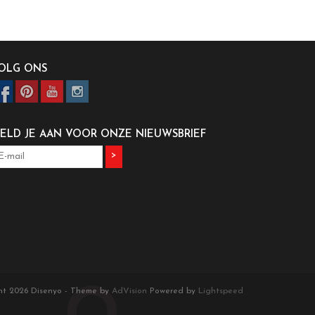
OLG ONS
ELD JE AAN VOOR ONZE NIEUWSBRIEF
>
ht 2026 Disenyo - Theme by
AdVision
Powered by
Lightspeed