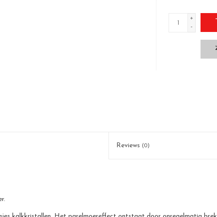
+
-
Reviews
(0)
r.
jes kalkkristallen. Het parelmoereffect ontstaat door onregelmatig breke