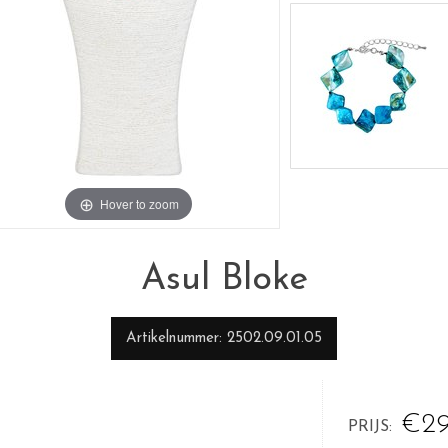
Hover to zoom
Asul Bloke
Artikelnummer
2502.09.01.05
€29
PRIJS