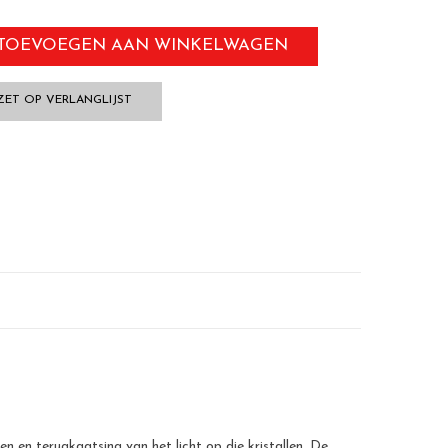
TOEVOEGEN AAN WINKELWAGEN
ZET OP VERLANGLIJST
n en terugkaatsing van het licht op die kristallen. De