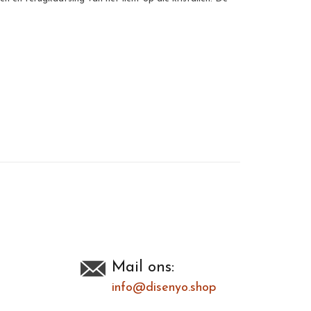
Toevoegen om te vergelijken
/
Afdrukken
Mail ons:
info@disenyo.shop