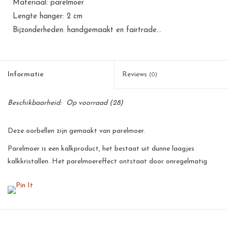
Materiaal: parelmoer
Lengte hanger: 2 cm
Bijzonderheden: handgemaakt en fairtrade...
Informatie
Reviews
(0)
Beschikbaarheid:
Op voorraad
(28)
Deze oorbellen zijn gemaakt van parelmoer.
Parelmoer is een kalkproduct, het bestaat uit dunne laagjes
kalkkristallen. Het parelmoereffect ontstaat door onregelmatig
breken en terugkaatsing van het licht op die kristallen. De
parelmoer wordt handmatig gepolijst, hierdoor krijgt de parelmoer
een prachtige glans.
Al onze producten zijn met de hand gemaakt van natuurlijke