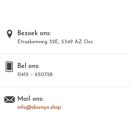
materialen en kunnen daardoor varieëren in kleur en structuur.
Toevoegen om te vergelijken
/
Afdrukken
Bezoek ons:
Etruskenweg 32E, 5349 AZ Oss
Bel ons:
0412 – 650728
Mail ons:
info@disenyo.shop