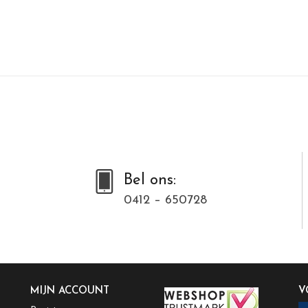
Bel ons:
0412 – 650728
MIJN ACCOUNT
V