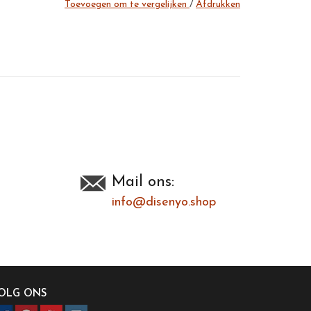
Toevoegen om te vergelijken
/
Afdrukken
Mail ons:
info@disenyo.shop
OLG ONS