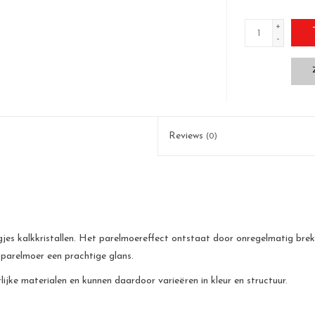
+
-
Reviews
(0)
jes kalkkristallen. Het parelmoereffect ontstaat door onregelmatig breke
 parelmoer een prachtige glans.
jke materialen en kunnen daardoor varieëren in kleur en structuur.