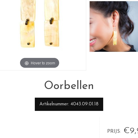
Hover to zoom
Oorbellen
Artikelnummer
4043.09.01.18
€9,
PRIJS