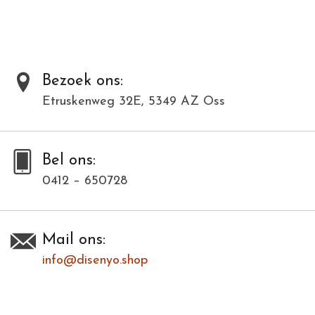
materialen en kunnen daardoor varieëren in kleur en structuur.
Toevoegen om te vergelijken
/
Afdrukken
Bezoek ons:
Etruskenweg 32E, 5349 AZ Oss
Bel ons:
0412 – 650728
Mail ons:
info@disenyo.shop