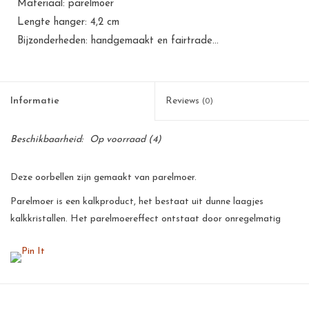
Materiaal: parelmoer
Lengte hanger: 4,2 cm
Bijzonderheden: handgemaakt en fairtrade...
Informatie
Reviews
(0)
Beschikbaarheid:
Op voorraad
(4)
Deze oorbellen zijn gemaakt van parelmoer.
Parelmoer is een kalkproduct, het bestaat uit dunne laagjes
kalkkristallen. Het parelmoereffect ontstaat door onregelmatig
breken en terugkaatsing van het licht op die kristallen. De
parelmoer wordt handmatig gepolijst, hierdoor krijgt de parelmoer
een prachtige glans.
Al onze producten zijn met de hand gemaakt van natuurlijke