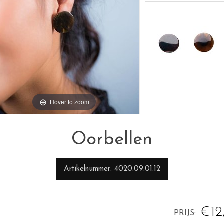
Hover to zoom
Oorbellen
Artikelnummer
4020.09.01.12
€12
PRIJS