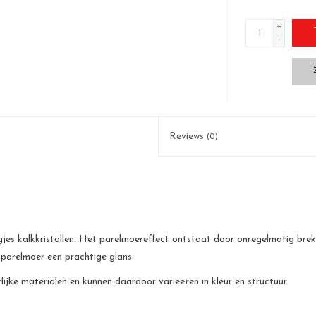
+
-
Reviews
(0)
jes kalkkristallen. Het parelmoereffect ontstaat door onregelmatig breke
 parelmoer een prachtige glans.
jke materialen en kunnen daardoor varieëren in kleur en structuur.