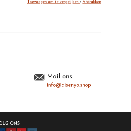
Toevoegen om te vergelijken
/
Afdrukken
Mail ons:
info@disenyo.shop
OLG ONS