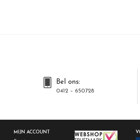
Bel ons:
0412 – 650728
MIJN ACCOUNT
V