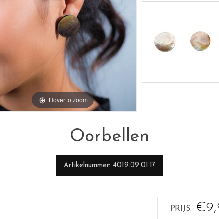
Hover to zoom
Oorbellen
Artikelnummer
4019.09.01.17
€9,
PRIJS