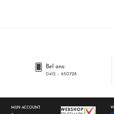
Bel ons:
0412 – 650728
MIJN ACCOUNT
V