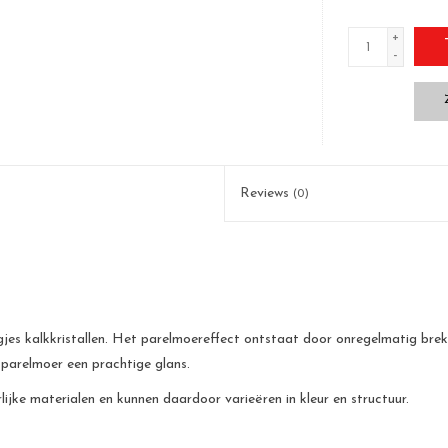
+
-
Reviews
(0)
jes kalkkristallen. Het parelmoereffect ontstaat door onregelmatig breke
 parelmoer een prachtige glans.
jke materialen en kunnen daardoor varieëren in kleur en structuur.