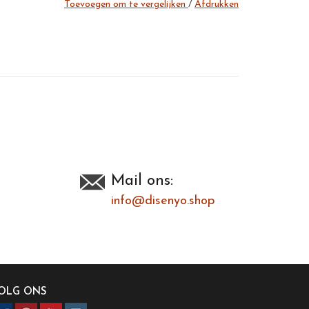
Toevoegen om te vergelijken
/
Afdrukken
Mail ons:
info@disenyo.shop
OLG ONS