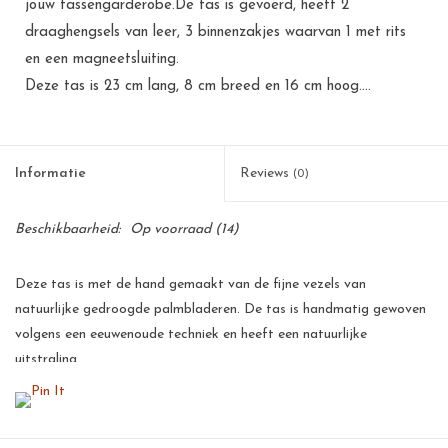
jouw tassengarderobe.De tas is gevoerd, heeft 2
draaghengsels van leer, 3 binnenzakjes waarvan 1 met rits
en een magneetsluiting.
Deze tas is 23 cm lang, 8 cm breed en 16 cm hoog....
Informatie
Reviews
(0)
Beschikbaarheid:
Op voorraad
(14)
Deze tas is met de hand gemaakt van de fijne vezels van
natuurlijke gedroogde palmbladeren. De tas is handmatig gewoven
volgens een eeuwenoude techniek en heeft een natuurlijke
uitstraling.
Deze palmbladeren zijn een goede bron van inkomsten voor de
kleinschalige telers op de Filipijnen. Voor een arm land als de
Filipijnen betekent dit een flinke stimulans voor de werkgelegenheid