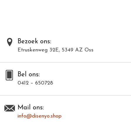
en voor velen de zekerheid van een menswaardig bestaan.
Al onze producten zijn met de hand gemaakt van natuurlijke
materialen en kunnen daardoor varieëren in kleur en structuur.
Toevoegen om te vergelijken
/
Afdrukken
Bezoek ons:
Etruskenweg 32E, 5349 AZ Oss
Bel ons:
0412 – 650728
Mail ons:
info@disenyo.shop