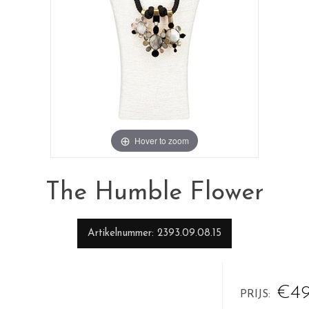
Hover to zoom
The Humble Flower
Artikelnummer
2393.09.08.15
€49
PRIJS