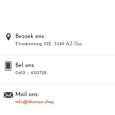
materialen en kunnen daardoor varieëren in kleur en structuur.
Toevoegen om te vergelijken
/
Afdrukken
Bezoek ons:
Etruskenweg 32E, 5349 AZ Oss
Bel ons:
0412 – 650728
Mail ons:
info@disenyo.shop