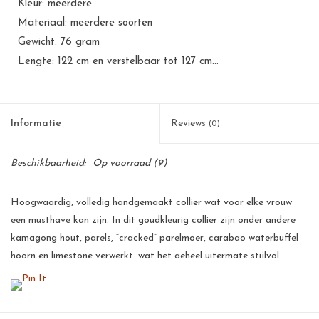
Kleur: meerdere
Materiaal: meerdere soorten
Gewicht: 76 gram
Lengte: 122 cm en verstelbaar tot 127 cm...
Informatie
Reviews
(0)
Beschikbaarheid:
Op voorraad
(9)
Hoogwaardig, volledig handgemaakt collier wat voor elke vrouw
een musthave kan zijn. In dit goudkleurig collier zijn onder andere
kamagong hout, parels, “cracked” parelmoer, carabao waterbuffel
hoorn en limestone verwerkt, wat het geheel uitermate stijlvol
maakt. Deze verzorgen een prachtig accent en kunnen zowel bij
casual outfits als meer chique kleding worden gebruikt.
Al onze producten zijn met de hand gemaakt van natuurlijke