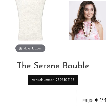
Hover to zoom
The Serene Bauble
Artikelnummer
2322.10.11.15
€24
PRIJS