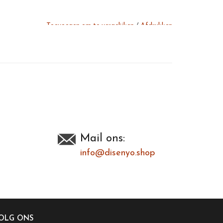
Toevoegen om te vergelijken
/
Afdrukken
Mail ons:
info@disenyo.shop
OLG ONS