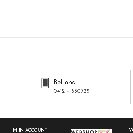
Bel ons:
0412 – 650728
MIJN ACCOUNT
V