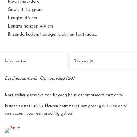
Kleur: meerdere
Gewicht: 10 gram
Lengte: 48 cm
Lengte hanger: 4,4 cm
Bijzonderheden: handgemaakt en fairtrade...
Informatie
Reviews
(0)
Beschikbaarheid:
Op voorraad
(20)
Kort collier gemaakt van bayong hout gecombineerd met acryl.
Naast de natuurlijke kleuren hout zorgt het groengekleurde acryl
een accent voor een prachtig geheel.
Dit collier is een mooi casual design item op vele outfits!
Al onze producten zijn met de hand gemaakt van natuurlijke