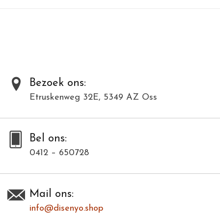
materialen en kunnen daardoor varieëren in kleur en structuur.
Toevoegen om te vergelijken
/
Afdrukken
Bezoek ons:
Etruskenweg 32E, 5349 AZ Oss
Bel ons:
0412 – 650728
Mail ons:
info@disenyo.shop