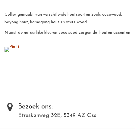
Collier gemaakt van verschillende houtsoorten zoals cocowood,
bayong hout, kamagong hout en white wood.
Naast de natuurlijke kleuren cocowood zorgen de houten accenten
voor een prachtig geheel.
Aan het collier zit een extension, zodat de lengte van het collier
naar wens aangepast kan worden.
Dit collier vormt een prachtig subtiel accent op vele outfits.
Al onze producten zijn met de hand gemaakt van natuurlijke
materialen en kunnen daardoor varieëren in kleur en structuur.
Toevoegen om te vergelijken
/
Afdrukken
Bezoek ons:
Etruskenweg 32E, 5349 AZ Oss