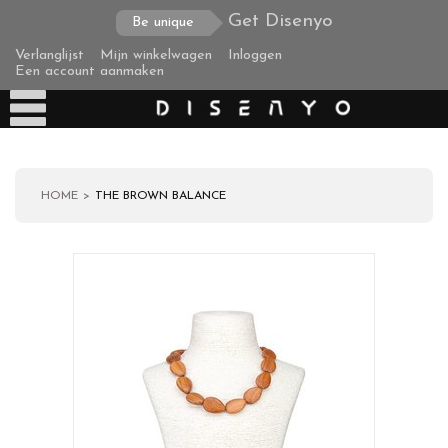
Get Disenyo
Be unique
Verlanglijst
Mijn winkelwagen
Inloggen
Een account aanmaken
HOME
THE BROWN BALANCE
Producten
Over ons
Verzending
Zakelijke klanten