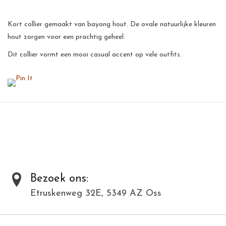
Kort collier gemaakt van bayong hout. De ovale natuurlijke kleuren
hout zorgen voor een prachtig geheel.
Dit collier vormt een mooi casual accent op vele outfits.
Aan het collier zit een extension, zodat de lengte van het collier
naar wens aangepast kan worden.
Dit collier vormt een prachtig subtiel accent op vele outfits.
Al onze producten zijn met de hand gemaakt van natuurlijke
materialen en kunnen daardoor varieëren in kleur en structuur.
Toevoegen om te vergelijken
/
Afdrukken
Bezoek ons:
Etruskenweg 32E, 5349 AZ Oss