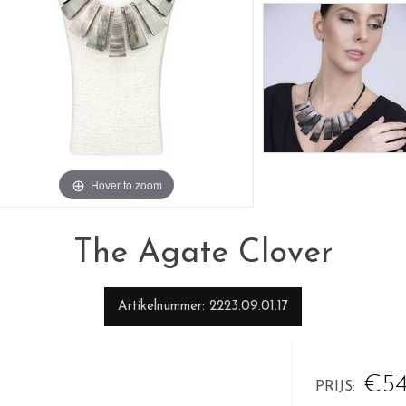
Hover to zoom
The Agate Clover
Artikelnummer
2223.09.01.17
€54
PRIJS