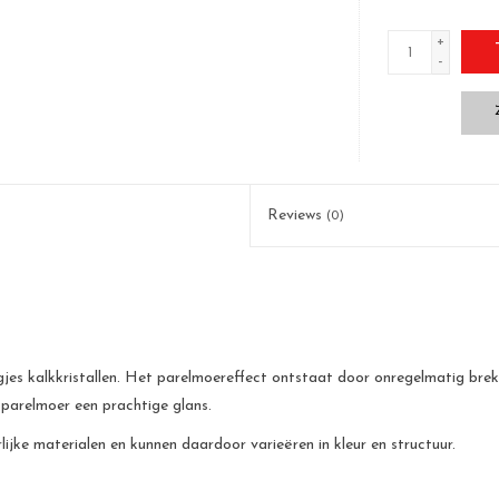
+
-
Reviews
(0)
jes kalkkristallen. Het parelmoereffect ontstaat door onregelmatig breke
 parelmoer een prachtige glans.
jke materialen en kunnen daardoor varieëren in kleur en structuur.