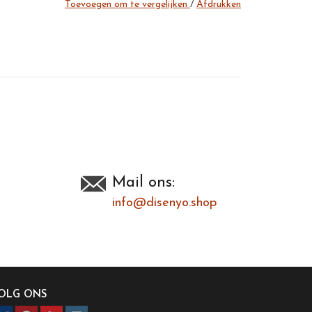
Toevoegen om te vergelijken
/
Afdrukken
Mail ons:
info@disenyo.shop
OLG ONS