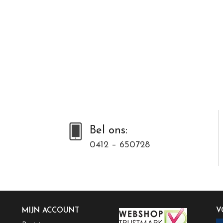
Bel ons:
0412 – 650728
MIJN ACCOUNT
V