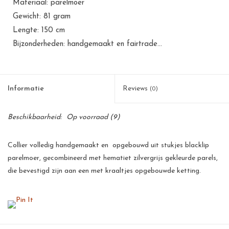
Materiaal: parelmoer
Gewicht: 81 gram
Lengte: 150 cm
Bijzonderheden: handgemaakt en fairtrade...
Informatie
Reviews
(0)
Beschikbaarheid:
Op voorraad
(9)
Collier volledig handgemaakt en opgebouwd uit stukjes blacklip
parelmoer, gecombineerd met hematiet zilvergrijs gekleurde parels,
die bevestigd zijn aan een met kraaltjes opgebouwde ketting.
Zowel casual als formeel te gebruiken voor dames van alle
leeftijden.
Parelmoer is een kalkproduct, het bestaat uit dunne laagjes