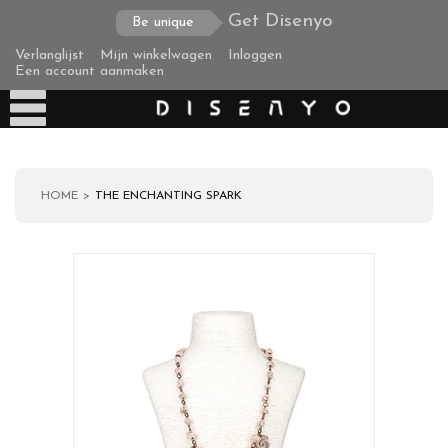
Get Disenyo
Be unique
Verlanglijst
Mijn winkelwagen
Inloggen
Een account aanmaken
HOME
THE ENCHANTING SPARK
Producten
Over ons
Verzending
Zakelijke klanten