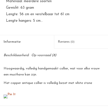
Materiaal: meerdere soorten
Gewicht: 63 gram
Lengte: 56 cm en verstelbaar tot 61 cm
Lengte hangers: 5 cm...
Informatie
Reviews
(0)
Beschikbaarheid:
Op voorraad
(8)
Hoogwaardig, volledig handgemaakt collier, wat voor elke vrouw
een musthave kan zijn.
Het copper antique collier is volledig bezet met white stone
accenten en heeft bedels in de vorm van bladeren bewerkt met o.a.
black pin parelmoer en kabebe wit parelmoer, wat het geheel
uitermate stijlvol maakt.