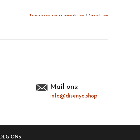
Toevoegen om te vergelijken
/
Afdrukken
Mail ons:
info@disenyo.shop
OLG ONS