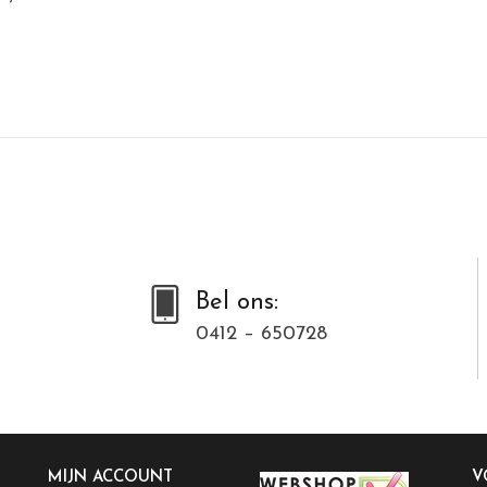
Bel ons:
0412 – 650728
MIJN ACCOUNT
V