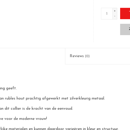
+
-
Reviews
(0)
ing geeft.
n rubles hout prachtig afgewerkt met zilverkleurig metaal.
n dit collier is de kracht van de eenvoud.
have voor de moderne vrouw!
jke materialen en kunnen daardoor varieëren in kleur en structuur.