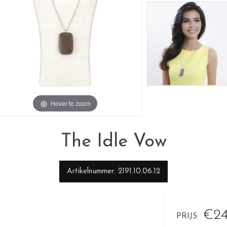
Hover to zoom
The Idle Vow
Artikelnummer
2191.10.06.12
€24
PRIJS