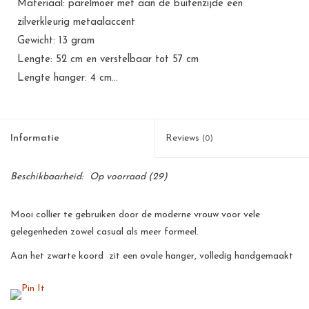
Materiaal: parelmoer met aan de buitenzijde een
zilverkleurig metaalaccent
Gewicht: 13 gram
Lengte: 52 cm en verstelbaar tot 57 cm
Lengte hanger: 4 cm...
Informatie
Reviews
(0)
Beschikbaarheid:
Op voorraad
(29)
Mooi collier te gebruiken door de moderne vrouw voor vele
gelegenheden zowel casual als meer formeel.
Aan het zwarte koord zit een ovale hanger, volledig handgemaakt
van capiz parelmoer, die prachtig met een zilverkleurig metalen
rand is afgewerkt.