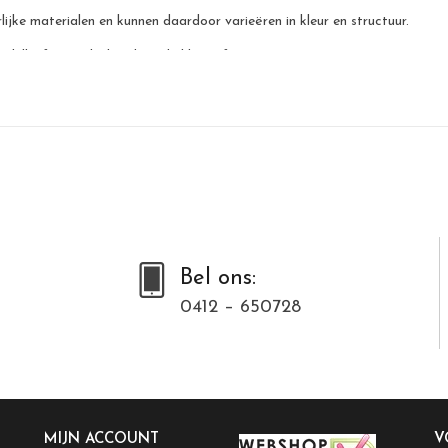
jke materialen en kunnen daardoor varieëren in kleur en structuur.
odellenfoto wijkt hierdoor de kleur af.
Bel ons:
0412 – 650728
MIJN ACCOUNT
V