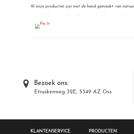
Al onze producten zijn met de hand gemaakt van natuurli
Dit model is in meerdere kleuren verkrijgbaar. Bij deze m
Bezoek ons:
Etruskenweg 32E, 5349 AZ Oss
KLANTENSERVICE
PRODUCTEN