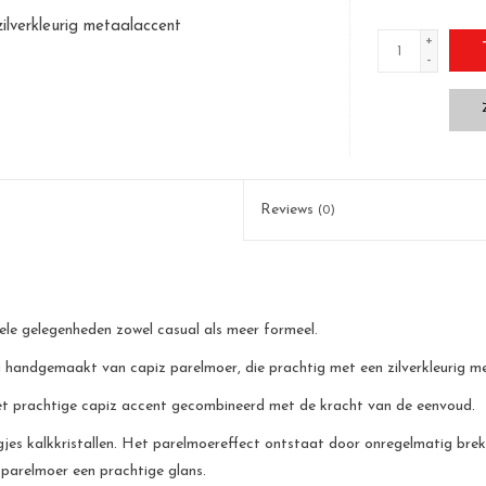
ilverkleurig metaalaccent
+
-
Reviews
(0)
ele gelegenheden zowel casual als meer formeel.
edig handgemaakt van capiz parelmoer, die prachtig met een zilverkleurig m
het prachtige capiz accent gecombineerd met de kracht van de eenvoud.
jes kalkkristallen. Het parelmoereffect ontstaat door onregelmatig breke
 parelmoer een prachtige glans.