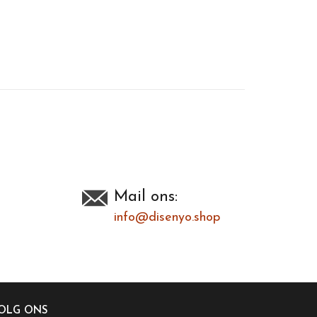
Toevoegen om te vergelijken
/
Afdrukken
Mail ons:
info@disenyo.shop
OLG ONS