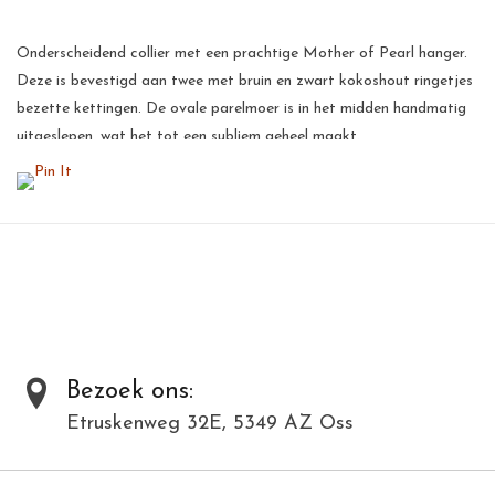
Onderscheidend collier met een prachtige Mother of Pearl hanger.
Deze is bevestigd aan twee met bruin en zwart kokoshout ringetjes
bezette kettingen. De ovale parelmoer is in het midden handmatig
uitgeslepen, wat het tot een subliem geheel maakt.
Parelmoer is een kalkproduct, het bestaat uit dunne laagjes
kalkkristallen. Het parelmoereffect ontstaat door onregelmatig
breken en terugkaatsing van het licht op die kristallen. De
parelmoer wordt handmatig gepolijst, hierdoor krijgt de parelmoer
een prachtige glans.
Al onze producten zijn met de hand gemaakt van natuurlijke
materialen en kunnen daardoor varieëren in kleur en structuur.
Bezoek ons:
Toevoegen om te vergelijken
/
Afdrukken
Etruskenweg 32E, 5349 AZ Oss