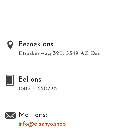
breken en terugkaatsing van het licht op die kristallen. De
parelmoer wordt handmatig gepolijst, hierdoor krijgt de parelmoer
een prachtige glans.
Al onze producten zijn met de hand gemaakt van natuurlijke
materialen en kunnen daardoor varieëren in kleur en structuur.
Bezoek ons:
Etruskenweg 32E, 5349 AZ Oss
Toevoegen om te vergelijken
/
Afdrukken
Bel ons:
0412 – 650728
Mail ons:
info@disenyo.shop