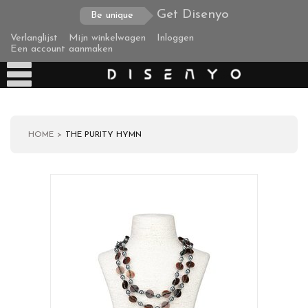
Get Disenyo
Be unique
Verlanglijst
Mijn winkelwagen
Inloggen
Een account aanmaken
HOME
THE PURITY HYMN
Producten
Over ons
Verzending
Zakelijke klanten