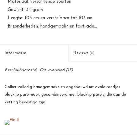
Materiaal: verschillende soorten
Gewicht: 34 gram
Lengte: 103 cm en verstelbaar tot 107 cm
Bijzonderheden: handgemaakt en fairtrade...
Informatie
Reviews
(0)
Beschikbaarheid:
Op voorraad
(15)
Collier volledig handgemaakt en opgebouwd uit ovale rondjes
blacklip parelmoer, gecombineerd met blacklip parels, die aan de
ketting bevestigd zijn.
Zowel casual als formeel voor dames van alle leeftijden.
Parelmoer is een kalkproduct, het bestaat uit dunne laagjes
kalkkristallen. Het parelmoereffect ontstaat door onregelmatig