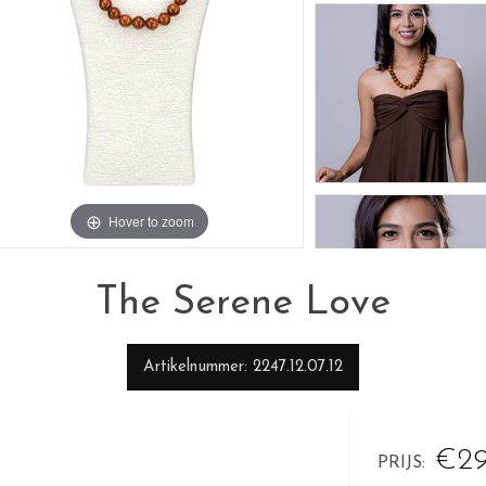
Hover to zoom
The Serene Love
Artikelnummer
2247.12.07.12
€29
PRIJS