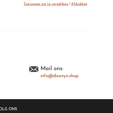
Toevoegen om te vergelijken
/
Afdrukken
Mail ons:
info@disenyo.shop
OLG ONS