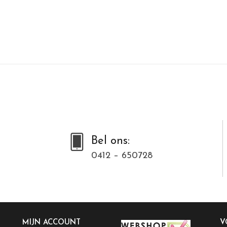
Bel ons:
0412 – 650728
MIJN ACCOUNT
V