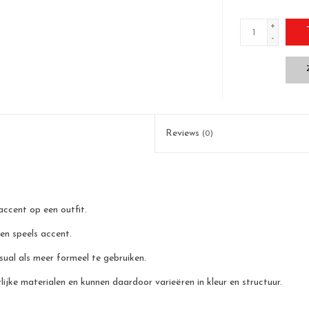
+
-
Reviews
(0)
accent op een outfit.
een speels accent.
sual als meer formeel te gebruiken.
jke materialen en kunnen daardoor varieëren in kleur en structuur.