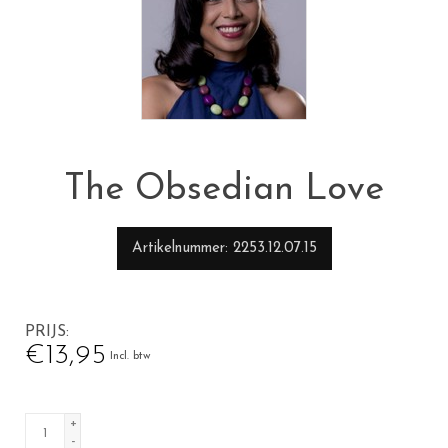
The Obsedian Love
Artikelnummer
2253.12.07.15
PRIJS
€13,95
Incl. btw
+
-