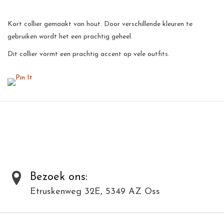
Kort collier gemaakt van hout. Door verschillende kleuren te
gebruiken wordt het een prachtig geheel.
Dit collier vormt een prachtig accent op vele outfits.
Al onze producten zijn met de hand gemaakt van natuurlijke
materialen en kunnen daardoor varieëren in kleur en structuur.
Toevoegen om te vergelijken
/
Afdrukken
Bezoek ons:
Etruskenweg 32E, 5349 AZ Oss