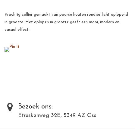
Prachtig collier gemaakt van paarse houten rondjes licht oplopend
in grootte. Het oplopen in grootte geeft een mooi, modern en
casual effect.
Een collier geschikt voor vele verschillende outfits zowel casual als
meer formeel voor dames van alle leeftijden.
Al onze producten zijn met de hand gemaakt van natuurlijke
materialen en kunnen daardoor varieëren in kleur en structuur.
Toevoegen om te vergelijken
/
Afdrukken
Bezoek ons:
Etruskenweg 32E, 5349 AZ Oss