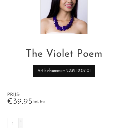
The Violet Poem
Artikelnummer
2232.12.07.01
PRIJS
€39,95
Incl. btw
+
-