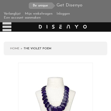
Get Disenyo
Be unique
Verlanglijst
Mijn winkelwagen
Inloggen
Een account aanmaken
HOME
THE VIOLET POEM
Producten
Over ons
Verzending
Zakelijke klanten