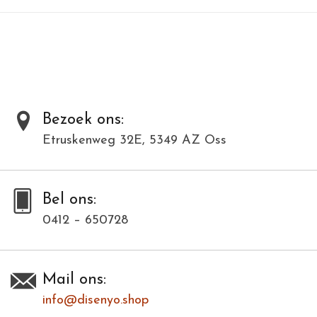
Toevoegen om te vergelijken
/
Afdrukken
Bezoek ons:
Etruskenweg 32E, 5349 AZ Oss
Bel ons:
0412 – 650728
Mail ons:
info@disenyo.shop