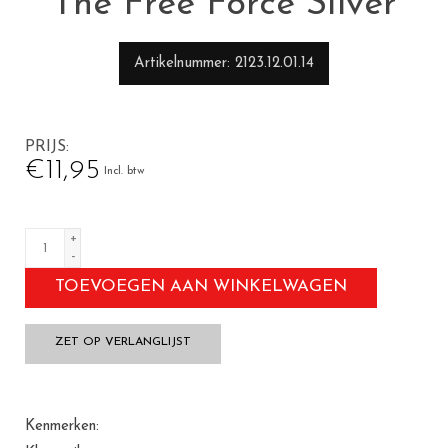
The Free Force Silver
Artikelnummer
2123.12.01.14
PRIJS
€11,95
Incl. btw
+
-
TOEVOEGEN AAN WINKELWAGEN
ZET OP VERLANGLIJST
Kenmerken: