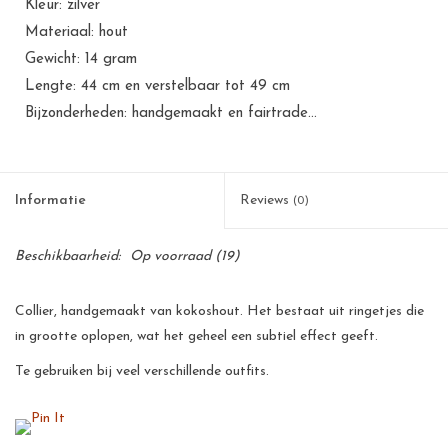
Kleur: zilver
Materiaal: hout
Gewicht: 14 gram
Lengte: 44 cm en verstelbaar tot 49 cm
Bijzonderheden: handgemaakt en fairtrade...
Informatie
Reviews
(0)
Beschikbaarheid:
Op voorraad
(19)
Collier, handgemaakt van kokoshout. Het bestaat uit ringetjes die
in grootte oplopen, wat het geheel een subtiel effect geeft.
Te gebruiken bij veel verschillende outfits.
Al onze producten zijn met de hand gemaakt van natuurlijke
materialen en kunnen daardoor varieëren in kleur en structuur.