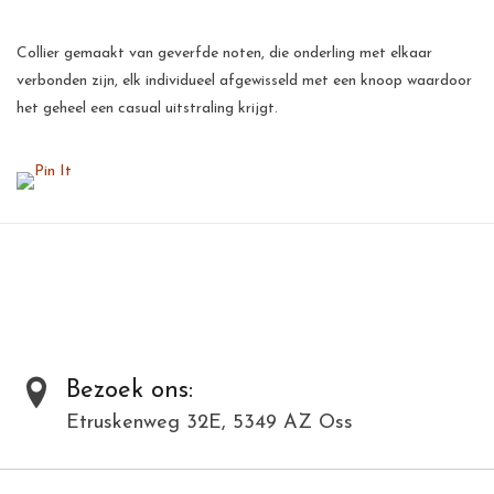
Collier gemaakt van geverfde noten, die onderling met elkaar
verbonden zijn, elk individueel afgewisseld met een knoop waardoor
het geheel een casual uitstraling krijgt.
Aan de uiteinden zit lint waarmee het collier naar wens op maat
gemaakt kan worden.
Al onze producten zijn met de hand gemaakt van natuurlijke
materialen en kunnen daardoor varieëren in kleur en structuur.
Toevoegen om te vergelijken
/
Afdrukken
Bezoek ons:
Etruskenweg 32E, 5349 AZ Oss