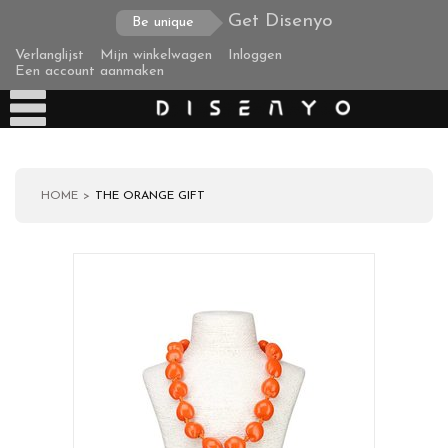
Get Disenyo
Be unique
Verlanglijst
Mijn winkelwagen
Inloggen
Een account aanmaken
HOME
THE ORANGE GIFT
Producten
Over ons
Verzending
Zakelijke klanten