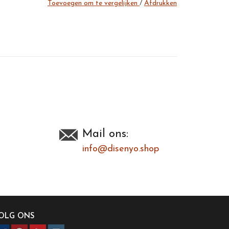
Toevoegen om te vergelijken
/
Afdrukken
Mail ons:
info@disenyo.shop
OLG ONS