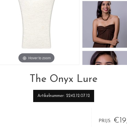
Hover to zoom
The Onyx Lure
Artikelnummer
2242.12.07.12
€19
PRIJS