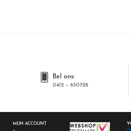
Bel ons:
0412 – 650728
MIJN ACCOUNT
V