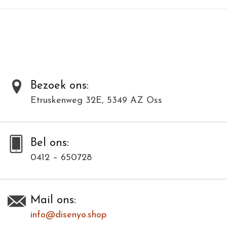
Al onze producten zijn met de hand gemaakt van natuurlijke
materialen en kunnen daardoor varieëren in kleur en structuur.
Toevoegen om te vergelijken
/
Afdrukken
Bezoek ons:
Etruskenweg 32E, 5349 AZ Oss
Bel ons:
0412 – 650728
Mail ons:
info@disenyo.shop