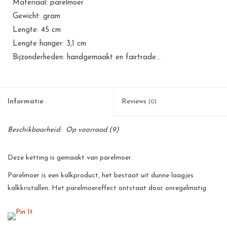
Materiaal: parelmoer
Gewicht: gram
Lengte: 45 cm
Lengte hanger: 3,1 cm
Bijzonderheden: handgemaakt en fairtrade...
Informatie
Reviews
(0)
Beschikbaarheid:
Op voorraad
(9)
Deze ketting is gemaakt van parelmoer.
Parelmoer is een kalkproduct, het bestaat uit dunne laagjes
kalkkristallen. Het parelmoereffect ontstaat door onregelmatig
breken en terugkaatsing van het licht op die kristallen. De
parelmoer wordt handmatig gepolijst, hierdoor krijgt de parelmoer
een prachtige glans.