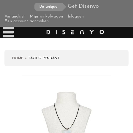
Get Disenyo
Be unique
Verlanglijst
Mijn winkelwagen
Inloggen
Een account aanmaken
HOME
TAGILO PENDANT
Producten
Over ons
Verzending
Zakelijke klanten