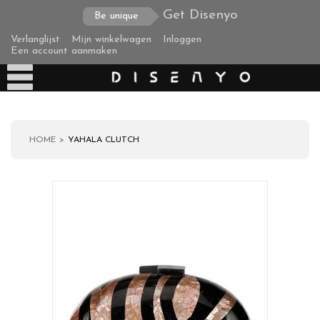
Get Disenyo
Be unique
Verlanglijst
Mijn winkelwagen
Inloggen
Een account aanmaken
HOME
YAHALA CLUTCH
Producten
Over ons
Verzending
Zakelijke klanten