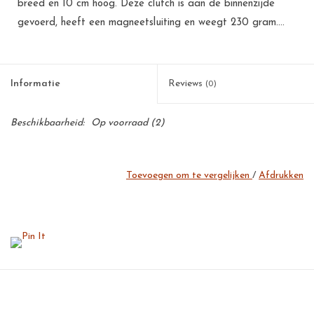
breed en 10 cm hoog. Deze clutch is aan de binnenzijde
gevoerd, heeft een magneetsluiting en weegt 230 gram....
Informatie
Reviews
(0)
Beschikbaarheid:
Op voorraad
(2)
Toevoegen om te vergelijken
/
Afdrukken