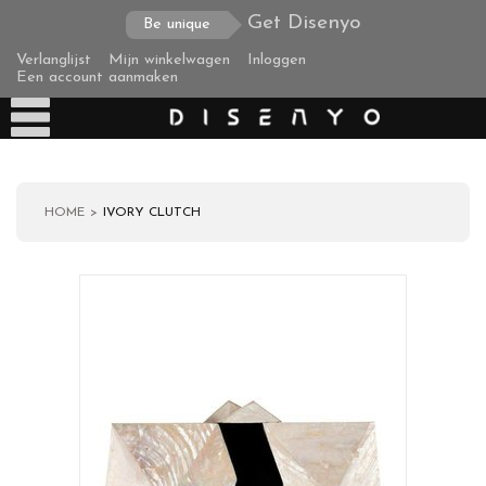
Get Disenyo
Be unique
Verlanglijst
Mijn winkelwagen
Inloggen
Een account aanmaken
HOME
IVORY CLUTCH
Producten
Over ons
Verzending
Zakelijke klanten