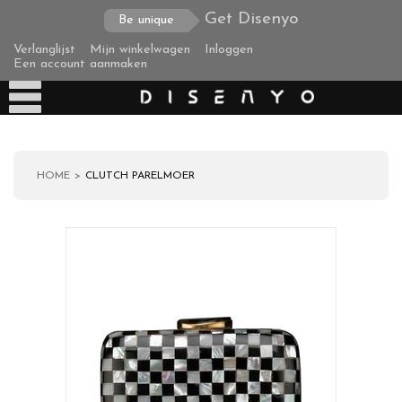
Get Disenyo
Be unique
Verlanglijst
Mijn winkelwagen
Inloggen
Een account aanmaken
HOME
CLUTCH PARELMOER
Producten
Over ons
Verzending
Zakelijke klanten