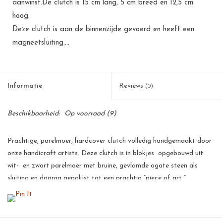
aanwinst.De clutch is 15 cm lang, 5 cm breed en 12,5 cm
hoog.
Deze clutch is aan de binnenzijde gevoerd en heeft een
magneetsluiting....
Informatie
Reviews
(0)
Beschikbaarheid:
Op voorraad
(9)
Prachtige, parelmoer, hardcover clutch volledig handgemaakt door
onze handicraft artists. Deze clutch is in blokjes opgebouwd uit
wit- en zwart parelmoer met bruine, gevlamde agate steen als
sluiting en daarna gepolijst tot een prachtig “piece of art “ .
Iedere clutch is uiteindelijk een “one of a kind” produkt door het
gebruik van parelmoer en agate steen, afkomstig uit de natuur, en
het werk van onze handicraft artists.