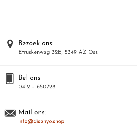
Toevoegen om te vergelijken
/
Afdrukken
Bezoek ons:
Etruskenweg 32E, 5349 AZ Oss
Bel ons:
0412 – 650728
Mail ons:
info@disenyo.shop