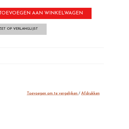
TOEVOEGEN AAN WINKELWAGEN
ZET OP VERLANGLIJST
Toevoegen om te vergelijken
/
Afdrukken