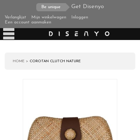
Get Disenyo
Be unique
Verlanglijst
Mijn winkelwagen
Inloggen
Een account aanmaken
HOME
COROTAN CLUTCH NATURE
Producten
Over ons
Verzending
Zakelijke klanten