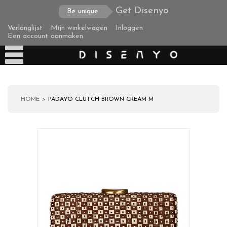
Get Disenyo
Be unique
Verlanglijst
Mijn winkelwagen
Inloggen
Een account aanmaken
HOME
PADAYO CLUTCH BROWN CREAM M
Producten
Over ons
Verzending
Zakelijke klanten