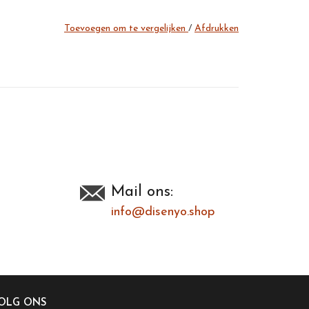
Toevoegen om te vergelijken
/
Afdrukken
Mail ons:
info@disenyo.shop
OLG ONS