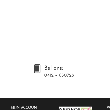
Bel ons:
0412 – 650728
MIJN ACCOUNT
V