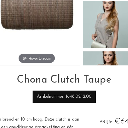
Hover to zoom
Chona Clutch Taupe
Artikelnummer
1648.02.12.06
 cm breed en 10 cm hoog. Deze clutch is aan
€64
PRIJS
, een goudkleurige draagketting en één