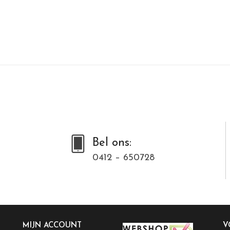
Bel ons:
0412 – 650728
MIJN ACCOUNT
V