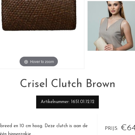
Hover to zoom
Crisel Clutch Brown
Artikelnummer
1651.01.12.12
cm breed en 10 cm hoog. Deze clutch is aan de
€64
PRIJS
én binnenzakje....