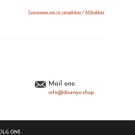
Toevoegen om te vergelijken
/
Afdrukken
Mail ons:
info@disenyo.shop
OLG ONS