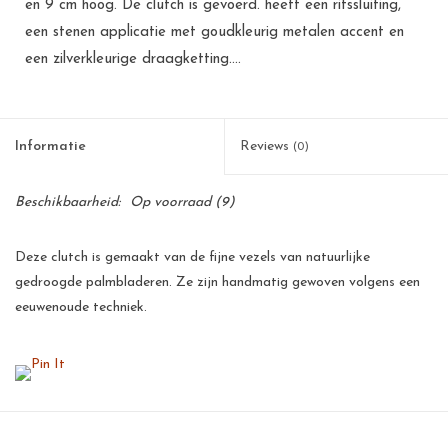
en 9 cm hoog. De clutch is gevoerd. heeft een ritssluiting,
een stenen applicatie met goudkleurig metalen accent en
een zilverkleurige draagketting....
Informatie
Reviews
(0)
Beschikbaarheid:
Op voorraad
(9)
Deze clutch is gemaakt van de fijne vezels van natuurlijke
gedroogde palmbladeren. Ze zijn handmatig gewoven volgens een
eeuwenoude techniek.
Deze palmbladeren zijn een goede bron van inkomsten voor de
kleinschalige telers op de Filipijnen. Voor een arm land als de
Filipijnen betekent dit een flinke stimulans voor de werkgelegenheid
en voor velen de zekerheid van een menswaardig bestaan.