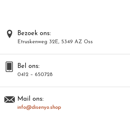
Al onze producten zijn met de hand gemaakt van natuurlijke
materialen en kunnen daardoor varieëren in kleur en structuur.
Dit model is in meerdere kleuren verkrijgbaar. Bij deze modellenfoto
wijkt hierdoor de kleur af.
Bezoek ons:
Etruskenweg 32E, 5349 AZ Oss
Toevoegen om te vergelijken
/
Afdrukken
Bel ons:
0412 – 650728
Mail ons:
info@disenyo.shop