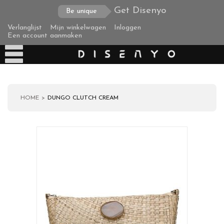
Get Disenyo
Be unique
Verlanglijst
Mijn winkelwagen
Inloggen
Een account aanmaken
HOME
DUNGO CLUTCH CREAM
Producten
Over ons
Verzending
Zakelijke klanten