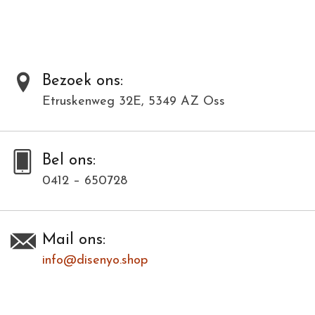
materialen en kunnen daardoor varieëren in kleur en structuur.
Dit model is in meerdere kleuren verkrijgbaar. Bij deze modellenfoto
wijkt hierdoor de kleur af.
Bezoek ons:
Toevoegen om te vergelijken
/
Afdrukken
Etruskenweg 32E, 5349 AZ Oss
Bel ons:
0412 – 650728
Mail ons:
info@disenyo.shop