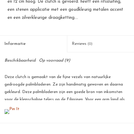
en 12 cm hoog. De clutch is gevoerd. heeft een ritssluiting,
een stenen applicatie met een goudkleurig metalen accent
en een zilverkleurige draagketting....
Informatie
Reviews
(0)
Beschikbaarheid:
Op voorraad
(9)
Deze clutch is gemaakt van de fijne vezels van natuurlijke
gedroogde palmbladeren. Ze zijn handmatig gewoven en daarna
gekleurd. Deze palmbladeren zijn een goede bron van inkomsten
voor de kleinschalige telers op de Filipijnen. Voor een arm land als
de Filipijnen betekent dit een flinke stimulans voor de
werkgelegenheid en voor velen de zekerheid van een menswaardig
bestaan.
Al onze producten zijn met de hand gemaakt van natuurlijke