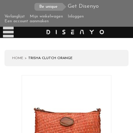
Get Disenyo
Be unique
Verlanglijst
Mijn winkelwagen
Inloggen
Een account aanmaken
HOME
TRISHA CLUTCH ORANGE
Producten
Over ons
Verzending
Zakelijke klanten