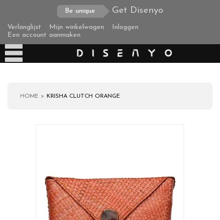
Get Disenyo
Be unique
Verlanglijst
Mijn winkelwagen
Inloggen
Een account aanmaken
HOME
KRISHA CLUTCH ORANGE
Producten
Over ons
Verzending
Zakelijke klanten