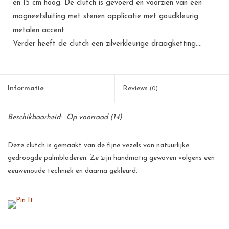
en 15 cm hoog. De clutch is gevoerd en voorzien van een
magneetsluiting met stenen applicatie met goudkleurig
metalen accent.
Verder heeft de clutch een zilverkleurige draagketting....
Informatie
Reviews
(0)
Beschikbaarheid:
Op voorraad
(14)
Deze clutch is gemaakt van de fijne vezels van natuurlijke
gedroogde palmbladeren. Ze zijn handmatig gewoven volgens een
eeuwenoude techniek en daarna gekleurd.
Deze palmbladeren zijn een goede bron van inkomsten voor de
kleinschalige telers op de Filipijnen. Voor een arm land als de
Filipijnen betekent dit een flinke stimulans voor de werkgelegenheid
en voor velen de zekerheid van een menswaardig bestaan.