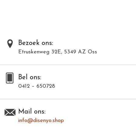
Al onze producten zijn met de hand gemaakt van natuurlijke
materialen en kunnen daardoor varieëren in kleur en structuur.
Dit model is in meerdere kleuren verkrijgbaar. Bij deze modellenfoto
wijkt hierdoor de kleur af.
Bezoek ons:
Etruskenweg 32E, 5349 AZ Oss
Toevoegen om te vergelijken
/
Afdrukken
Bel ons:
0412 – 650728
Mail ons:
info@disenyo.shop