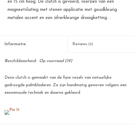
en 15 cm hoog. De clutch is gevoerd, voorzien van een
magneetsluiting met stenen applicatie met goudkleurig
metalen accent en een zilverkleurige draagketting....
Informatie
Reviews
(0)
Beschikbaarheid:
Op voorraad
(19)
Deze clutch is gemaakt van de fijne vezels van natuurlijke
gedroogde palmbladeren. Ze zijn handmatig gewoven volgens een
eeuwenoude techniek en daarna gekleurd.
Deze palmbladeren zijn een goede bron van inkomsten voor de
kleinschalige telers op de Filipijnen. Voor een arm land als de
Filipijnen betekent dit een flinke stimulans voor de werkgelegenheid
en voor velen de zekerheid van een menswaardig bestaan.