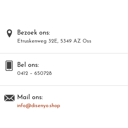
Al onze producten zijn met de hand gemaakt van natuurlijke
materialen en kunnen daardoor varieëren in kleur en structuur.
Dit model is in meerdere kleuren verkrijgbaar. Bij deze modellenfoto
wijkt hierdoor de kleur af.
Bezoek ons:
Etruskenweg 32E, 5349 AZ Oss
Toevoegen om te vergelijken
/
Afdrukken
Bel ons:
0412 – 650728
Mail ons:
info@disenyo.shop