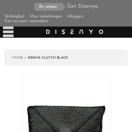
Get Disenyo
Be unique
Verlanglijst
Mijn winkelwagen
Inloggen
Een account aanmaken
HOME
KRISHA CLUTCH BLACK
Producten
Over ons
Verzending
Zakelijke klanten