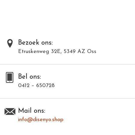
Al onze producten zijn met de hand gemaakt van natuurlijke
materialen en kunnen daardoor varieëren in kleur en structuur.
Dit model is in meerdere kleuren verkrijgbaar. Bij deze modellenfoto
wijkt hierdoor de kleur af.
Bezoek ons:
Etruskenweg 32E, 5349 AZ Oss
Toevoegen om te vergelijken
/
Afdrukken
Bel ons:
0412 – 650728
Mail ons:
info@disenyo.shop