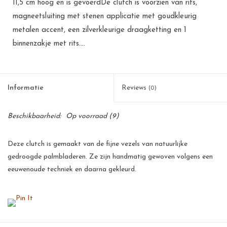
11,5 cm hoog en is gevoerdDe clutch is voorzien van rits,
magneetsluiting met stenen applicatie met goudkleurig
metalen accent, een zilverkleurige draagketting en 1
binnenzakje met rits....
Informatie
Reviews
(0)
Beschikbaarheid:
Op voorraad
(9)
Deze clutch is gemaakt van de fijne vezels van natuurlijke
gedroogde palmbladeren. Ze zijn handmatig gewoven volgens een
eeuwenoude techniek en daarna gekleurd.
Deze palmbladeren zijn een goede bron van inkomsten voor de
kleinschalige telers op de Filipijnen. Voor een arm land als de
Filipijnen betekent dit een flinke stimulans voor de werkgelegenheid
en voor velen de zekerheid van een menswaardig bestaan.