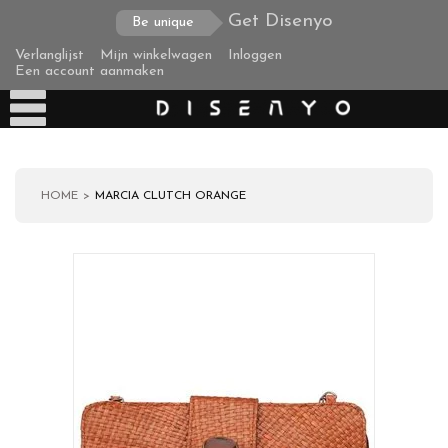
Get Disenyo
Be unique
Verlanglijst
Mijn winkelwagen
Inloggen
Een account aanmaken
HOME
MARCIA CLUTCH ORANGE
Producten
Over ons
Verzending
Zakelijke klanten