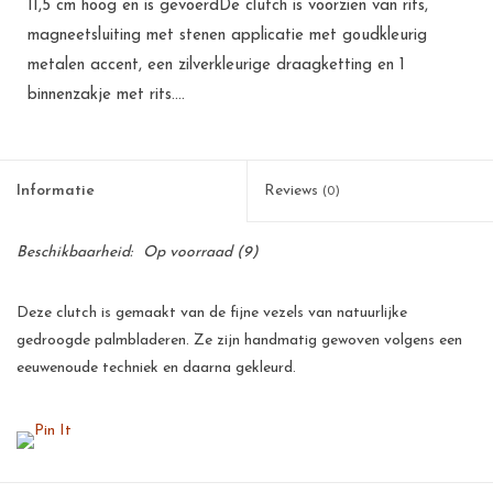
11,5 cm hoog en is gevoerdDe clutch is voorzien van rits,
magneetsluiting met stenen applicatie met goudkleurig
metalen accent, een zilverkleurige draagketting en 1
binnenzakje met rits....
Informatie
Reviews
(0)
Beschikbaarheid:
Op voorraad
(9)
Deze clutch is gemaakt van de fijne vezels van natuurlijke
gedroogde palmbladeren. Ze zijn handmatig gewoven volgens een
eeuwenoude techniek en daarna gekleurd.
Deze palmbladeren zijn een goede bron van inkomsten voor de
kleinschalige telers op de Filipijnen. Voor een arm land als de
Filipijnen betekent dit een flinke stimulans voor de werkgelegenheid
en voor velen de zekerheid van een menswaardig bestaan.