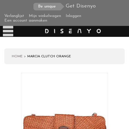
Get Disenyo
Be unique
Verlanglijst
Mijn winkelwagen
Inloggen
Een account aanmaken
HOME
MARCIA CLUTCH ORANGE
Producten
Over ons
Verzending
Zakelijke klanten