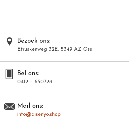
Al onze producten zijn met de hand gemaakt van natuurlijke
materialen en kunnen daardoor varieëren in kleur en structuur.
Dit model is in meerdere kleuren verkrijgbaar. Bij deze modellenfoto
wijkt hierdoor de kleur af.
Bezoek ons:
Etruskenweg 32E, 5349 AZ Oss
Toevoegen om te vergelijken
/
Afdrukken
Bel ons:
0412 – 650728
Mail ons:
info@disenyo.shop