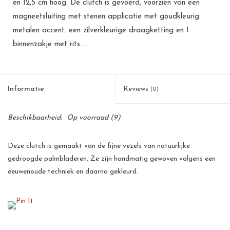
en 12,5 cm hoog. De clutch is gevoerd, voorzien van een
magneetsluiting met stenen applicatie met goudkleurig
metalen accent. een zilverkleurige draagketting en 1
binnenzakje met rits....
Informatie
Reviews
(0)
Beschikbaarheid:
Op voorraad
(9)
Deze clutch is gemaakt van de fijne vezels van natuurlijke
gedroogde palmbladeren. Ze zijn handmatig gewoven volgens een
eeuwenoude techniek en daarna gekleurd.
Deze palmbladeren zijn een goede bron van inkomsten voor de
kleinschalige telers op de Filipijnen. Voor een arm land als de
Filipijnen betekent dit een flinke stimulans voor de werkgelegenheid
en voor velen de zekerheid van een menswaardig bestaan.