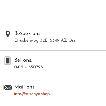
Al onze producten zijn met de hand gemaakt van natuurlijke
materialen en kunnen daardoor varieëren in kleur en structuur.
Dit model is in meerdere kleuren verkrijgbaar. Bij deze modellenfoto
wijkt hierdoor de kleur af.
Bezoek ons:
Etruskenweg 32E, 5349 AZ Oss
Toevoegen om te vergelijken
/
Afdrukken
Bel ons:
0412 – 650728
Mail ons:
info@disenyo.shop