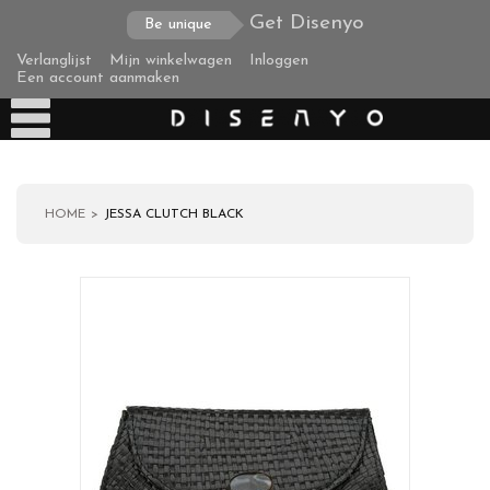
Get Disenyo
Be unique
Verlanglijst
Mijn winkelwagen
Inloggen
Een account aanmaken
HOME
JESSA CLUTCH BLACK
Producten
Over ons
Verzending
Zakelijke klanten