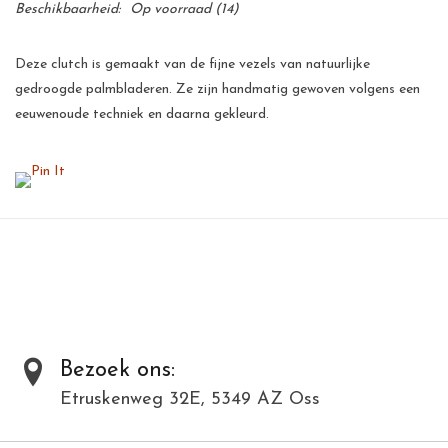
Beschikbaarheid:
Op voorraad
(14)
Deze clutch is gemaakt van de fijne vezels van natuurlijke
gedroogde palmbladeren. Ze zijn handmatig gewoven volgens een
eeuwenoude techniek en daarna gekleurd.
Deze palmbladeren zijn een goede bron van inkomsten voor de
kleinschalige telers op de Filipijnen. Voor een arm land als de
Filipijnen betekent dit een flinke stimulans voor de werkgelegenheid
en voor velen de zekerheid van een menswaardig bestaan.
Al onze producten zijn met de hand gemaakt van natuurlijke
materialen en kunnen daardoor varieëren in kleur en structuur.
Dit model is in meerdere kleuren verkrijgbaar. Bij deze modellenfoto
wijkt hierdoor de kleur af.
Bezoek ons:
Etruskenweg 32E, 5349 AZ Oss
Toevoegen om te vergelijken
/
Afdrukken